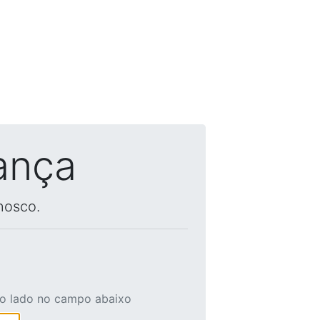
ança
nosco.
ao lado no campo abaixo