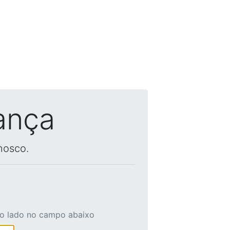
ança
nosco.
ao lado no campo abaixo