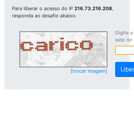
Para liberar o acesso
do IP
216.73.216.208
,
responda ao desafio abaixo.
Digite 
lado no
[trocar imagem]