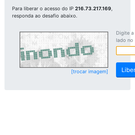
Para liberar o acesso
do IP
216.73.217.169
,
responda ao desafio abaixo.
Digite 
lado no
[trocar imagem]